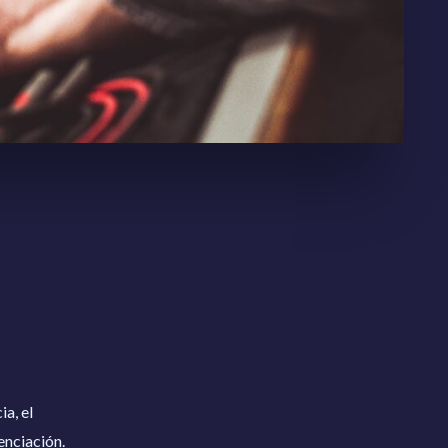
a, el
enciación.